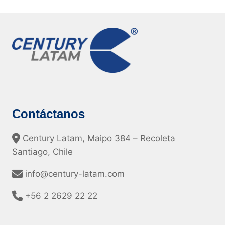
e
r
r
y
i
:
e
S
n
o
c
l
e
u
:
c
i
i
n
o
n
n
Contáctanos
o
e
v
s
Century Latam, Maipo 384 – Recoleta
a
R
c
F
Santiago, Chile
i
I
ó
D
info@century-latam.com
n
I
y
n
+56 2 2629 22 22
t
t
e
e
c
g