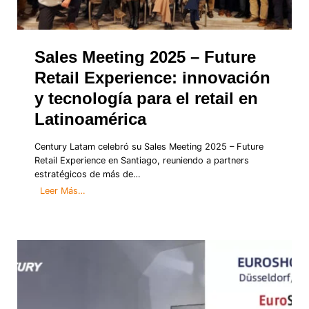
Sales Meeting 2025 – Future
Retail Experience: innovación
y tecnología para el retail en
Latinoamérica
Century Latam celebró su Sales Meeting 2025 – Future
Retail Experience en Santiago, reuniendo a partners
estratégicos de más de…
S
Leer Más…
a
l
e
s
M
e
e
t