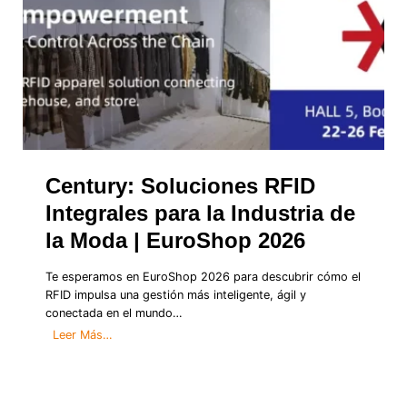
i
n
g
2
0
2
5
–
F
u
Century: Soluciones RFID
t
u
Integrales para la Industria de
r
la Moda | EuroShop 2026
e
R
Te esperamos en EuroShop 2026 para descubrir cómo el
e
RFID impulsa una gestión más inteligente, ágil y
t
conectada en el mundo…
a
i
C
Leer Más…
l
e
E
n
x
t
p
u