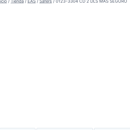
nicio
/
Tienda
/
EAS
/
Safers
/
0123-3304 CD 2 DLS MÁS SEGURO