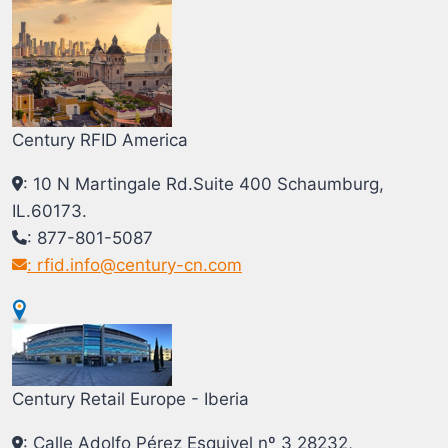
Century RFID America
: 10 N Martingale Rd.Suite 400 Schaumburg,
IL.60173.
: 877-801-5087
: rfid.info@century-cn.com
Century Retail Europe - Iberia
: Calle Adolfo Pérez Esquivel nº 3 28232,