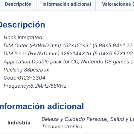
Descripción
Información adicional
Valoraciones 
Descripción
Hook:
Integrated
DIM Outer (HxWxD mm):
152x151x31 (5.98×5.94×1.22 
DIM Inner (HxWxD mm):
128x144x26 (5.04×5.67×1.02 
Application:
Double pack for CD, Nintendo DS games
Packing:
88pcs/box
Code:
0123-3304
Frequency:
8.2MHz/58KHz
Información adicional
Belleza y Cuidado Personal, Salud y L
Industria
Tecnoelectrónica