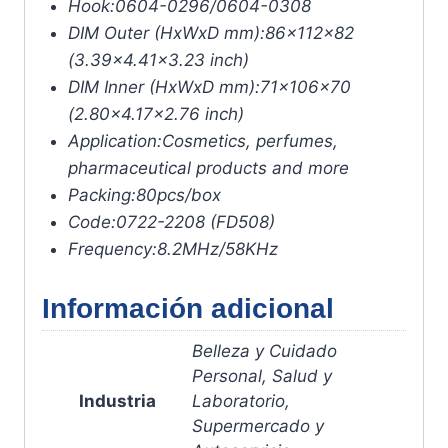
Hook:
0604-0296/0604-0308
DIM Outer (HxWxD mm):
86x112x82
(3.39×4.41×3.23 inch)
DIM Inner (HxWxD mm):
71x106x70
(2.80×4.17×2.76 inch)
Application:
Cosmetics, perfumes,
pharmaceutical products and more
Packing:
80pcs/box
Code:
0722-2208 (FD508)
Frequency:
8.2MHz/58KHz
Información adicional
Belleza y Cuidado
Personal, Salud y
Industria
Laboratorio,
Supermercado y