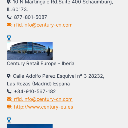
: 10 N Martingale Rd.Suite 400 Schaumburg,
IL.60173.
: 877-801-5087
: rfid.info@century-cn.com
Century Retail Europe - Iberia
: Calle Adolfo Pérez Esquivel nº 3 28232,
Las Rozas (Madrid) España
: +34-910-567-182
: rfid.info@century-cn.com
: http://www.century-eu.es