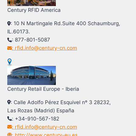
Century RFID America
: 10 N Martingale Rd.Suite 400 Schaumburg,
IL.60173.
: 877-801-5087
: rfid.info@century-cn.com
Century Retail Europe - Iberia
: Calle Adolfo Pérez Esquivel nº 3 28232,
Las Rozas (Madrid) España
: +34-910-567-182
: rfid.info@century-cn.com
: http://www.century-eu.es