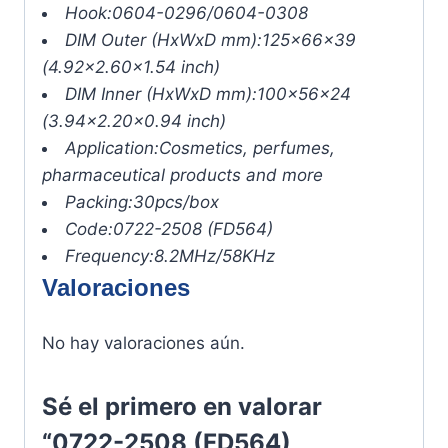
Hook:
0604-0296/0604-0308
DIM Outer (HxWxD mm):
125x66x39
(4.92×2.60×1.54 inch)
DIM Inner (HxWxD mm):
100x56x24
(3.94×2.20×0.94 inch)
Application:
Cosmetics, perfumes,
pharmaceutical products and more
Packing:
30pcs/box
Code:
0722-2508 (FD564)
Frequency:
8.2MHz/58KHz
Valoraciones
No hay valoraciones aún.
Sé el primero en valorar
“0722-2508 (FD564)