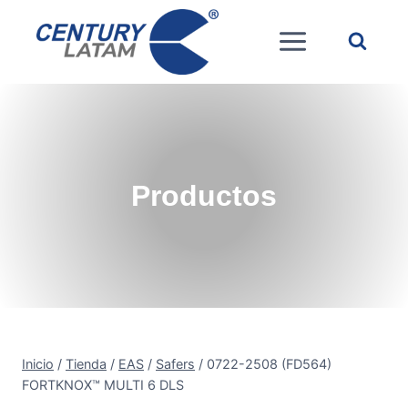
Saltar
al
contenido
Productos
Inicio
/
Tienda
/
EAS
/
Safers
/
0722-2508 (FD564)
FORTKNOX™ MULTI 6 DLS