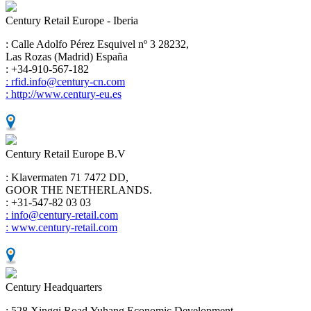
Century Retail Europe - Iberia
: Calle Adolfo Pérez Esquivel nº 3 28232,
Las Rozas (Madrid) España
: +34-910-567-182
: rfid.info@century-cn.com
: http://www.century-eu.es
Century Retail Europe B.V
: Klavermaten 71 7472 DD,
GOOR THE NETHERLANDS.
: +31-547-82 03 03
: info@century-retail.com
: www.century-retail.com
Century Headquarters
: 528 Xingqi Road,Yuhang Economic Development