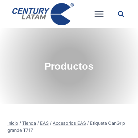
Saltar
al
contenido
Productos
Inicio
/
Tienda
/
EAS
/
Accesorios EAS
/
Etiqueta CanGrip
grande T717