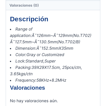
Valoraciones (0)
Descripción
Range of
application:
Ã˜126mm~Ã˜129mm(No.T702)
Ã˜127.5mm~Ã˜130.5mm(No.T702/B)
Dimension:
Ã˜152.5mmX35mm
Color:
Gray or Customized
Lock:
Standard,Super
Packing:
39X29X17.5cm, 25pcs/ctn,
3.65kgs/ctn
Frequency:
58KHz+8.2MHz
Valoraciones
No hay valoraciones aún.