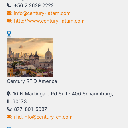
: +56 2 2629 2222
: info@century-latam.com
: http://www.century-latam.com
Century RFID America
: 10 N Martingale Rd.Suite 400 Schaumburg,
IL.60173.
: 877-801-5087
: rfid.info@century-cn.com