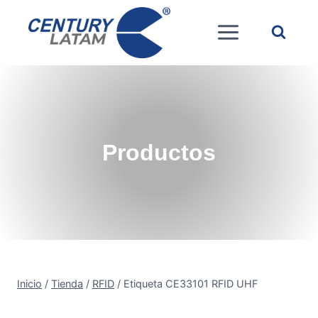
Saltar
al
contenido
Productos
Inicio
/
Tienda
/
RFID
/
Etiqueta CE33101 RFID UHF