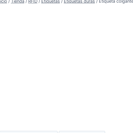
nicio
/
Tienda
/
RFID
/
Etiquetas
/
Etiquetas duras
/
Etiqueta colgan