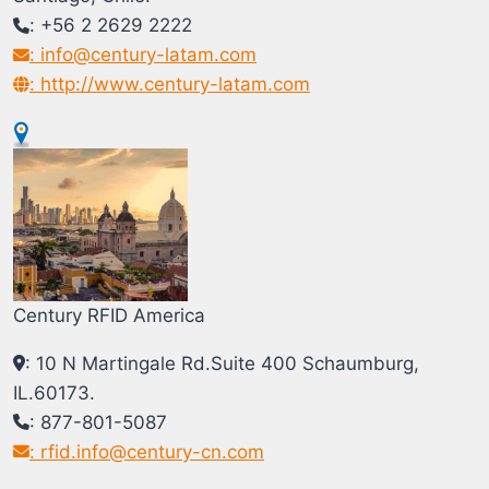
: +56 2 2629 2222
: info@century-latam.com
: http://www.century-latam.com
Century RFID America
: 10 N Martingale Rd.Suite 400 Schaumburg,
IL.60173.
: 877-801-5087
: rfid.info@century-cn.com