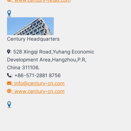
Century Headquarters
: 528 Xingqi Road,Yuhang Economic
Development Area,Hangzhou,P.R,
China 311106.
: +86-571-2881 8756
: info@century-cn.com
: www.century-cn.com