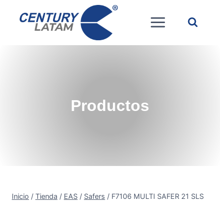
Saltar
al
contenido
Productos
Inicio
/
Tienda
/
EAS
/
Safers
/
F7106 MULTI SAFER 21 SLS