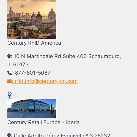
Century RFID America
: 10 N Martingale Rd.Suite 400 Schaumburg,
IL.60173.
: 877-801-5087
: rfid.info@century-cn.com
Century Retail Europe - Iberia
: Calle Adolfo Pérez Esquivel nº 3 28232,