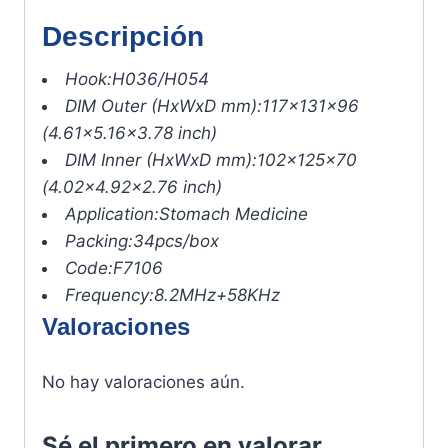
Descripción
Hook:
H036/H054
DIM Outer (HxWxD mm):
117x131x96
(4.61×5.16×3.78 inch)
DIM Inner (HxWxD mm):
102x125x70
(4.02×4.92×2.76 inch)
Application:
Stomach Medicine
Packing:
34pcs/box
Code:
F7106
Frequency:
8.2MHz+58KHz
Valoraciones
No hay valoraciones aún.
Sé el primero en valorar