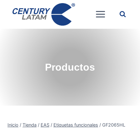
Saltar
al
contenido
Productos
Inicio
/
Tienda
/
EAS
/
Etiquetas funcionales
/
GF2065HL