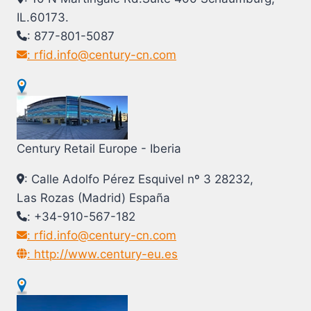
IL.60173.
: 877-801-5087
: rfid.info@century-cn.com
Century Retail Europe - Iberia
: Calle Adolfo Pérez Esquivel nº 3 28232,
Las Rozas (Madrid) España
: +34-910-567-182
: rfid.info@century-cn.com
: http://www.century-eu.es