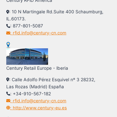
Century RFID America
: 10 N Martingale Rd.Suite 400 Schaumburg,
IL.60173.
: 877-801-5087
: rfid.info@century-cn.com
Century Retail Europe - Iberia
: Calle Adolfo Pérez Esquivel nº 3 28232,
Las Rozas (Madrid) España
: +34-910-567-182
: rfid.info@century-cn.com
: http://www.century-eu.es