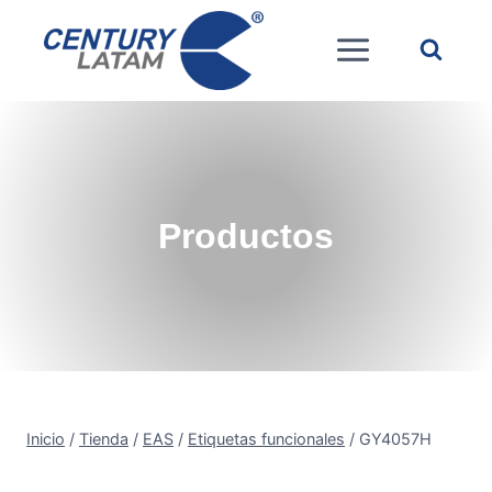
Saltar
al
contenido
Productos
Inicio
/
Tienda
/
EAS
/
Etiquetas funcionales
/
GY4057H