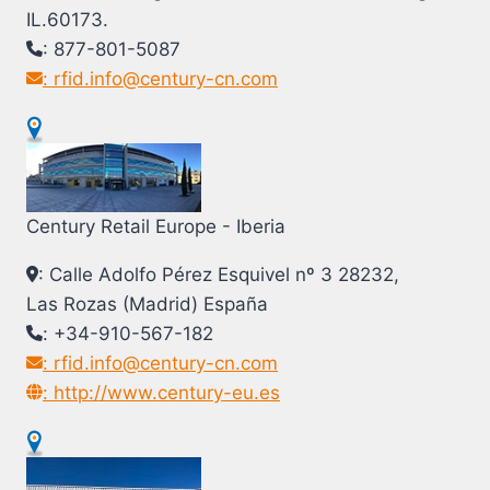
IL.60173.
: 877-801-5087
: rfid.info@century-cn.com
Century Retail Europe - Iberia
: Calle Adolfo Pérez Esquivel nº 3 28232,
Las Rozas (Madrid) España
: +34-910-567-182
: rfid.info@century-cn.com
: http://www.century-eu.es