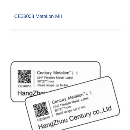
CE38008 Metalion MII