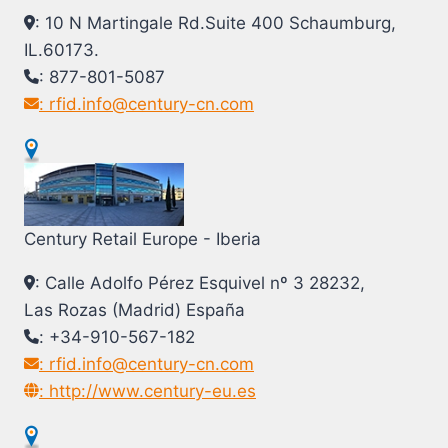
: 10 N Martingale Rd.Suite 400 Schaumburg,
IL.60173.
: 877-801-5087
: rfid.info@century-cn.com
Century Retail Europe - Iberia
: Calle Adolfo Pérez Esquivel nº 3 28232,
Las Rozas (Madrid) España
: +34-910-567-182
: rfid.info@century-cn.com
: http://www.century-eu.es