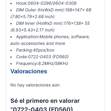
Hook:
0604-0296/0604-0308
DIM Outer (HxWxD mm):
198x147x 68
(7.80×5.79×2.68 inch)
DIM Inner (HxWxD mm):
176x138x 55
(6.93×5.43×2.17 inch)
Application:
Mobile phones, software,
auto-accessories and more
Packing:
40pcs/box
Code:
0722-0403 (FD560)
Frequency:
8.2MHz/58KHz
Valoraciones
No hay valoraciones aún.
Sé el primero en valorar
“0722-0403 (FD560)