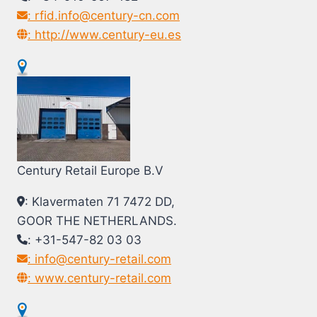
: rfid.info@century-cn.com
: http://www.century-eu.es
Century Retail Europe B.V
: Klavermaten 71 7472 DD,
GOOR THE NETHERLANDS.
: +31-547-82 03 03
: info@century-retail.com
: www.century-retail.com