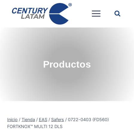
Saltar
al
contenido
Productos
Inicio
/
Tienda
/
EAS
/
Safers
/
0722-0403 (FD560)
FORTKNOX™ MULTI 12 DLS