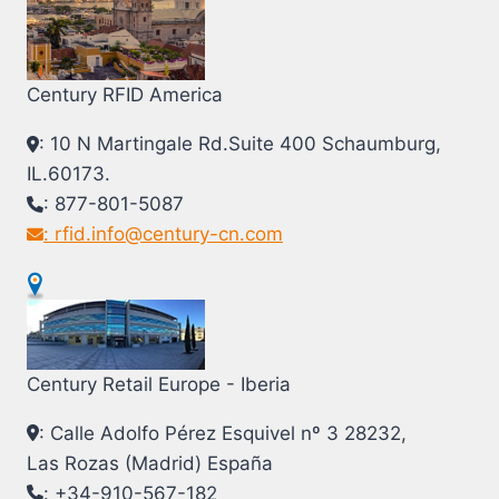
Century RFID America
: 10 N Martingale Rd.Suite 400 Schaumburg,
IL.60173.
: 877-801-5087
: rfid.info@century-cn.com
Century Retail Europe - Iberia
: Calle Adolfo Pérez Esquivel nº 3 28232,
Las Rozas (Madrid) España
: +34-910-567-182