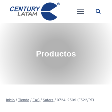
Saltar
al
contenido
Productos
Inicio
/
Tienda
/
EAS
/
Safers
/
0724-2509 (F522/RF)