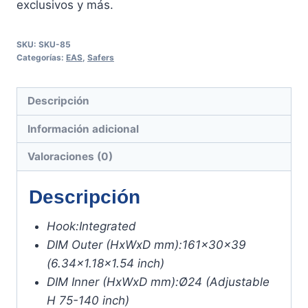
exclusivos y más.
SKU:
SKU-85
Categorías:
EAS
,
Safers
Descripción
Información adicional
Valoraciones (0)
Descripción
Hook:
Integrated
DIM Outer (HxWxD mm):
161x30x39
(6.34×1.18×1.54 inch)
DIM Inner (HxWxD mm):
Ø24 (Adjustable
H 75-140 inch)