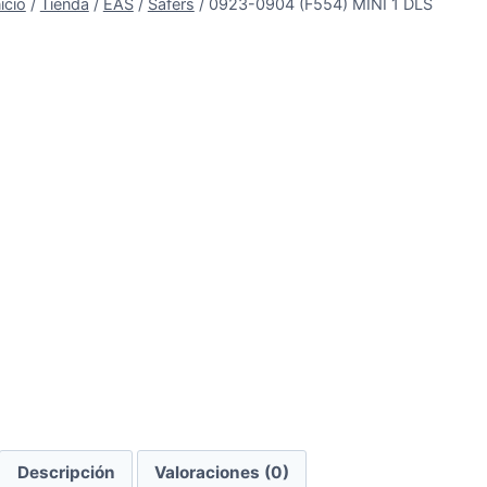
nicio
/
Tienda
/
EAS
/
Safers
/
0923-0904 (F554) MINI 1 DLS
Descripción
Valoraciones (0)