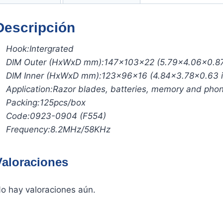
Descripción
Hook:
Intergrated
DIM Outer (HxWxD mm):
147x103x22 (5.79×4.06×0.87
DIM Inner (HxWxD mm):
123x96x16 (4.84×3.78×0.63 i
Application:
Razor blades, batteries, memory and pho
Packing:
125pcs/box
Code:
0923-0904 (F554)
Frequency:
8.2MHz/58KHz
Valoraciones
o hay valoraciones aún.