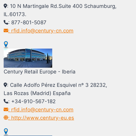
: 10 N Martingale Rd.Suite 400 Schaumburg,
IL.60173.
: 877-801-5087
: rfid.info@century-cn.com
Century Retail Europe - Iberia
: Calle Adolfo Pérez Esquivel nº 3 28232,
Las Rozas (Madrid) España
: +34-910-567-182
: rfid.info@century-cn.com
: http://www.century-eu.es