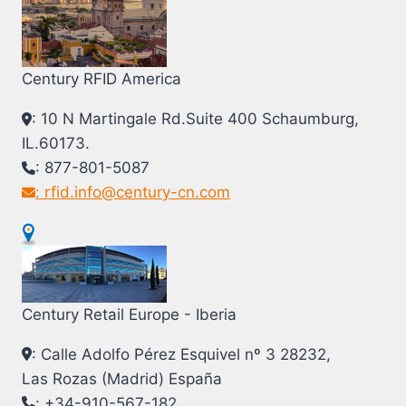
Century RFID America
: 10 N Martingale Rd.Suite 400 Schaumburg,
IL.60173.
: 877-801-5087
: rfid.info@century-cn.com
Century Retail Europe - Iberia
: Calle Adolfo Pérez Esquivel nº 3 28232,
Las Rozas (Madrid) España
: +34-910-567-182