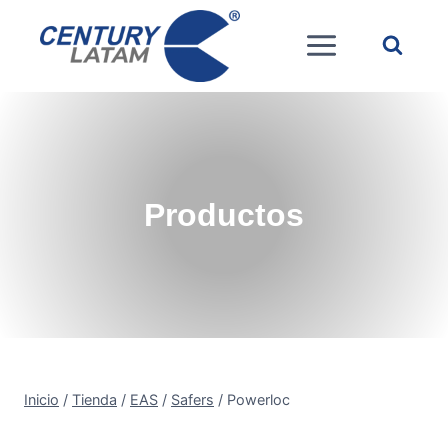
Saltar
al
contenido
Productos
Inicio
/
Tienda
/
EAS
/
Safers
/
Powerloc