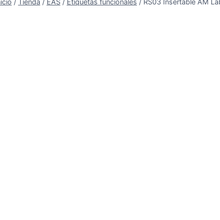
nicio
/
Tienda
/
EAS
/
Etiquetas funcionales
/
RS03 Insertable AM La