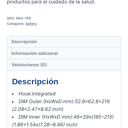
productos para el cuidado de la salud.
SKU:
SKU-195
Categoría:
Safers
Descripción
Información adicional
Valoraciones (0)
Descripción
Hook:
Integrated
DIM Outer (HxWxD mm):
52.8×62.8×219
(2.08×2.47×8.62 inch)
DIM Inner (HxWxD mm):
48x39x(185~215)
(1.89×1.54x(7.28~8.46) inch)