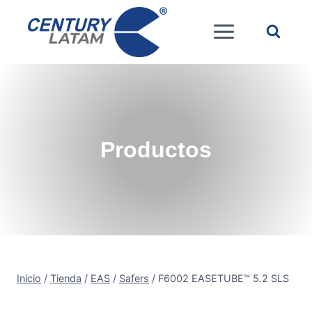
Saltar
al
contenido
Productos
Inicio
/
Tienda
/
EAS
/
Safers
/
F6002 EASETUBE™ 5.2 SLS