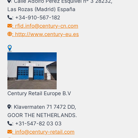
: Calle Adolfo Pérez Esquivel nº 3 28232,
Las Rozas (Madrid) España
: +34-910-567-182
: rfid.info@century-cn.com
: http://www.century-eu.es
Century Retail Europe B.V
: Klavermaten 71 7472 DD,
GOOR THE NETHERLANDS.
: +31-547-82 03 03
: info@century-retail.com